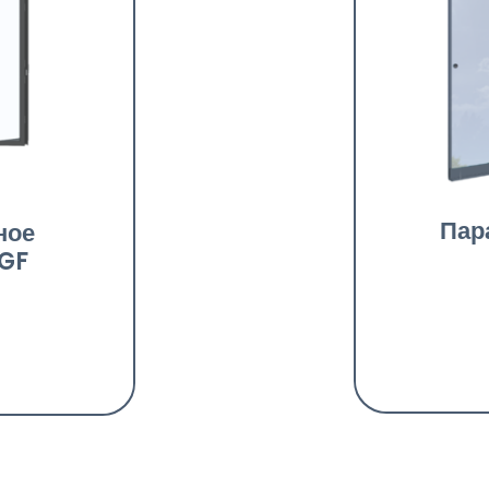
Пар
ное
GF