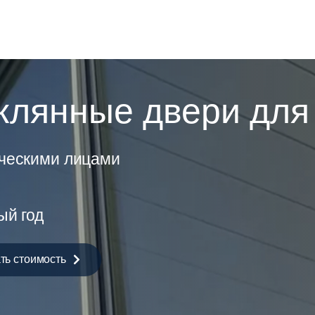
ы
клянные двери для
ическими лицами
ый год
ть стоимость